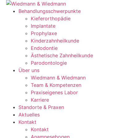
Zum
Inhalt
Behandlungsschwerpunkte
springen
Kieferorthopädie
Implantate
Prophylaxe
Kinderzahnheilkunde
Endodontie
Ästhetische Zahnheilkunde
Parodontologie
Über uns
Wiedmann & Wiedmann
Team & Kompetenzen
Praxiseigenes Labor
Karriere
Standorte & Praxen
Aktuelles
Kontakt
Kontakt
Anamnesebogen