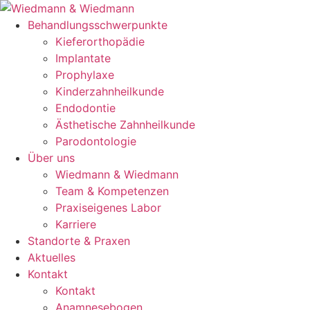
Zum
Inhalt
Behandlungsschwerpunkte
springen
Kieferorthopädie
Implantate
Prophylaxe
Kinderzahnheilkunde
Endodontie
Ästhetische Zahnheilkunde
Parodontologie
Über uns
Wiedmann & Wiedmann
Team & Kompetenzen
Praxiseigenes Labor
Karriere
Standorte & Praxen
Aktuelles
Kontakt
Kontakt
Anamnesebogen